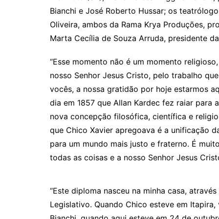
Bianchi e José Roberto Hussar; os teatrólog
Oliveira, ambos da Rama Krya Produções, produ
Marta Cecília de Souza Arruda, presidente d
“Esse momento não é um momento religioso
nosso Senhor Jesus Cristo, pelo trabalho qu
vocês, a nossa gratidão por hoje estarmos aq
dia em 1857 que Allan Kardec fez raiar para 
nova concepção filosófica, científica e reli
que Chico Xavier apregoava é a unificação das
para um mundo mais justo e fraterno. É muito
todas as coisas e a nosso Senhor Jesus Cristo”
“Este diploma nasceu na minha casa, através
Legislativo. Quando Chico esteve em Itapira
Bianchi, quando aqui esteve em 24 de outubr