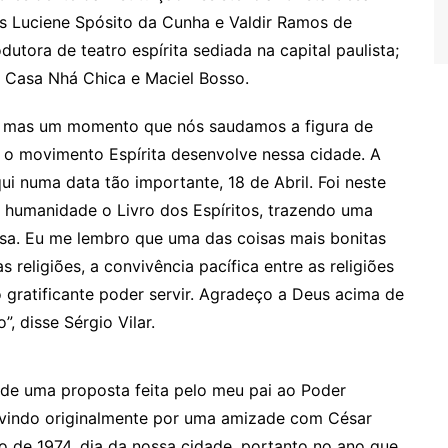
os Luciene Spósito da Cunha e Valdir Ramos de
tora de teatro espírita sediada na capital paulista;
a Casa Nhá Chica e Maciel Bosso.
, mas um momento que nós saudamos a figura de
e o movimento Espírita desenvolve nessa cidade. A
ui numa data tão importante, 18 de Abril. Foi neste
a humanidade o Livro dos Espíritos, trazendo uma
giosa. Eu me lembro que uma das coisas mais bonitas
 religiões, a convivência pacífica entre as religiões
 gratificante poder servir. Agradeço a Deus acima de
, disse Sérgio Vilar.
 de uma proposta feita pelo meu pai ao Poder
, vindo originalmente por uma amizade com César
o de 1974, dia da nossa cidade, portanto no ano que