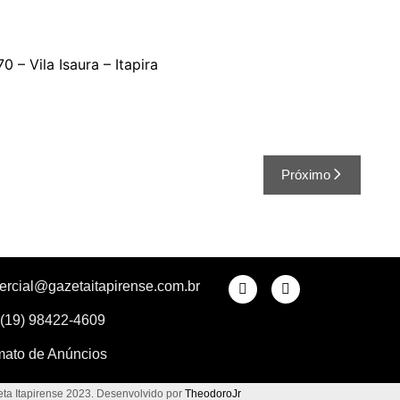
 – Vila Isaura – Itapira
Próximo
ercial@gazetaitapirense.com.br
 (19) 98422-4609
mato de Anúncios
ta Itapirense 2023. Desenvolvido por
TheodoroJr