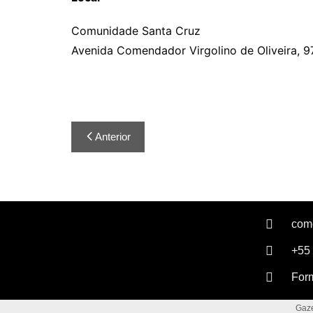
Comunidade Santa Cruz
Avenida Comendador Virgolino de Oliveira, 970
Anterior
com
+55
For
Gaze