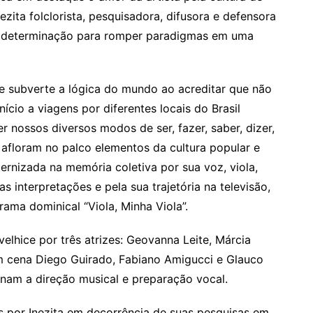
ezita folclorista, pesquisadora, difusora e defensora
a determinação para romper paradigmas em uma
ue subverte a lógica do mundo ao acreditar que não
nício a viagens por diferentes locais do Brasil
 nossos diversos modos de ser, fazer, saber, dizer,
, afloram no palco elementos da cultura popular e
eternizada na memória coletiva por sua voz, viola,
 interpretações e pela sua trajetória na televisão,
ama dominical “Viola, Minha Viola”.
velhice por três atrizes: Geovanna Leite, Márcia
 cena Diego Guirado, Fabiano Amigucci e Glauco
inam a direção musical e preparação vocal.
s por Inezita em decorrência de suas pesquisas em