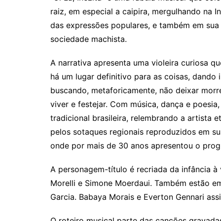
raiz, em especial a caipira, mergulhando na In
das expressões populares, e também em su
sociedade machista.
A narrativa apresenta uma violeira curiosa q
há um lugar definitivo para as coisas, dando i
buscando, metaforicamente, não deixar morrer
viver e festejar. Com música, dança e poesia
tradicional brasileira, relembrando a artista 
pelos sotaques regionais reproduzidos em suas
onde por mais de 30 anos apresentou o progr
A personagem-título é recriada da infância à 
Morelli e Simone Moerdaui. Também estão em
Garcia. Babaya Morais e Everton Gennari ass
O roteiro musical parte das canções gravada