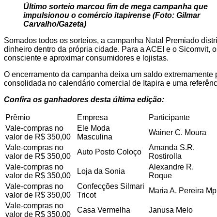
Último sorteio marcou fim de mega campanha que
impulsionou o comércio itapirense (Foto: Gilmar
Carvalho/Gazeta)
Somados todos os sorteios, a campanha Natal Premiado distrib
dinheiro dentro da própria cidade. Para a ACEI e o Sicomvit, 
consciente e aproximar consumidores e lojistas.
O encerramento da campanha deixa um saldo extremamente po
consolidada no calendário comercial de Itapira e uma referênc
Confira os ganhadores desta última edição:
Prêmio
Empresa
Participante
Vale-compras no
Ele Moda
Wainer C. Moura
valor de R$ 350,00
Masculina
Vale-compras no
Amanda S.R.
Auto Posto Coloço
valor de R$ 350,00
Rostirolla
Vale-compras no
Alexandre R.
Loja da Sonia
valor de R$ 350,00
Roque
Vale-compras no
Confecções Silmari
Maria A. Pereira Mp
valor de R$ 350,00
Tricot
Vale-compras no
Casa Vermelha
Janusa Melo
valor de R$ 350,00