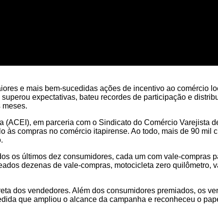
es e mais bem-sucedidas ações de incentivo ao comércio local
ativa superou expectativas, bateu recordes de participação e di
s meses.
 (ACEI), em parceria com o Sindicato do Comércio Varejista de
lo às compras no comércio itapirense. Ao todo, mais de 90 mil
.
lados os últimos dez consumidores, cada um com vale-compras par
teados dezenas de vale-compras, motocicleta zero quilômetro,
ireta dos vendedores. Além dos consumidores premiados, os v
ida que ampliou o alcance da campanha e reconheceu o papel