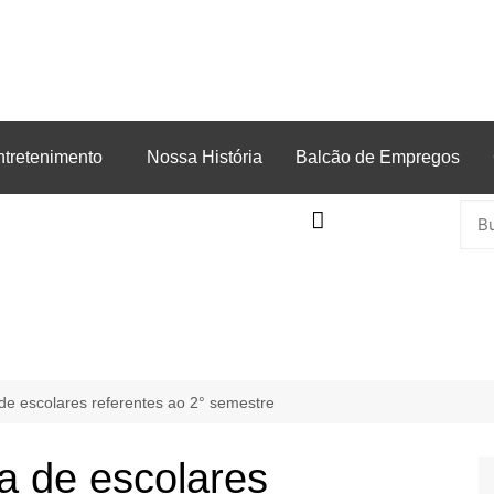
ntretenimento
Nossa História
Balcão de Empregos
ia de escolares referentes ao 2° semestre
ria de escolares