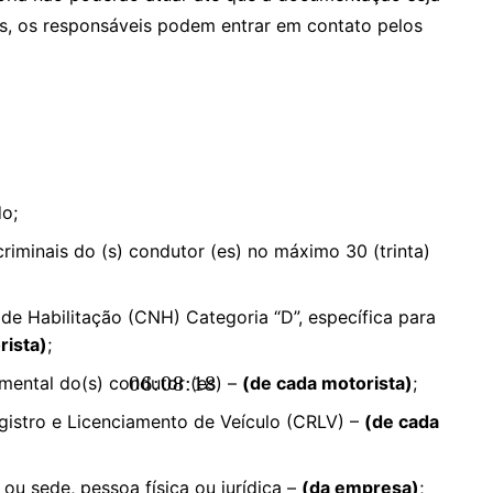
as, os responsáveis podem entrar em contato pelos
o;
riminais do (s) condutor (es) no máximo 30 (trinta)
de Habilitação (CNH) Categoria “D”, específica para
rista)
;
06:08:18
 mental do(s) condutor (es) –
(de cada motorista)
;
gistro e Licenciamento de Veículo (CRLV) –
(de cada
ou sede, pessoa física ou jurídica –
(da empresa)
;