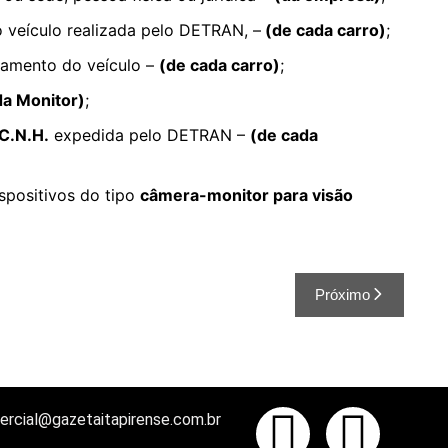
 veículo realizada pelo DETRAN, –
(de cada carro)
;
namento do veículo –
(de cada carro)
;
da Monitor)
;
 C.N.H.
expedida pelo DETRAN –
(de cada
spositivos do tipo
câmera-monitor para visão
Próximo
ercial@gazetaitapirense.com.br