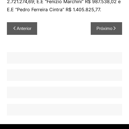
2.721.274,69; E.E “Fenízio Marchini” R$ 987.538,02 e
E.E “Pedro Ferreira Cintra” R$ 1.405.825,77.
Anterior
Próximo