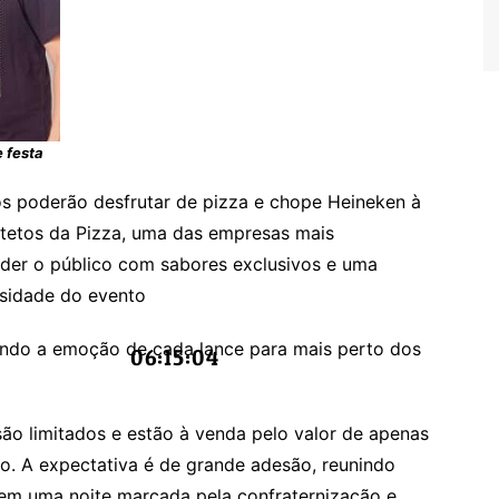
 festa
s poderão desfrutar de pizza e chope Heineken à
itetos da Pizza, uma das empresas mais
nder o público com sabores exclusivos e uma
osidade do evento
zendo a emoção de cada lance para mais perto dos
06:15:05
ão limitados e estão à venda pelo valor de apenas
o. A expectativa é de grande adesão, reunindo
 em uma noite marcada pela confraternização e