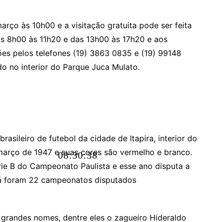
arço às 10h00 e a visitação gratuita pode ser feita
das 8h00 às 11h20 e das 13h00 às 17h20 e aos
es pelos telefones (19) 3863 0835 e (19) 99148
o no interior do Parque Juca Mulato.
asileiro de futebol da cidade de Itapira, interior do
março de 1947 e suas cores são vermelho e branco.
08:30:39
rie B do Campeonato Paulista e esse ano disputa a
já foram 22 campeonatos disputados
u grandes nomes, dentre eles o zagueiro Hideraldo