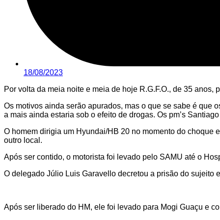
18/08/2023
Por volta da meia noite e meia de hoje R.G.F.O., de 35 anos, pe
Os motivos ainda serão apurados, mas o que se sabe é que os
a mais ainda estaria sob o efeito de drogas. Os pm’s Santiag
O homem dirigia um Hyundai/HB 20 no momento do choque e, s
outro local.
Após ser contido, o motorista foi levado pelo SAMU até o Ho
O delegado Júlio Luis Garavello decretou a prisão do sujeito 
Após ser liberado do HM, ele foi levado para Mogi Guaçu e co