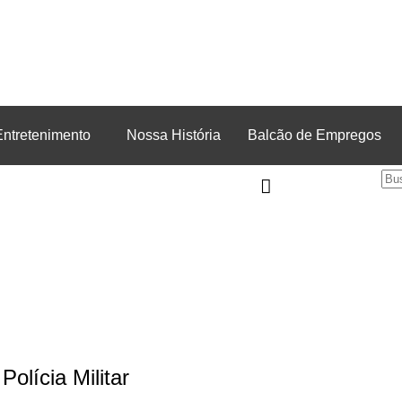
Entretenimento
Nossa História
Balcão de Empregos
6
olícia Militar