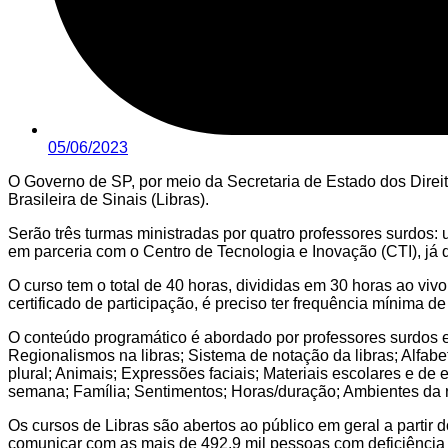
05/06/2023
O Governo de SP, por meio da Secretaria de Estado dos Direito
Brasileira de Sinais (Libras).
Serão três turmas ministradas por quatro professores surdos: u
em parceria com o Centro de Tecnologia e Inovação (CTI), já 
O curso tem o total de 40 horas, divididas em 30 horas ao viv
certificado de participação, é preciso ter frequência mínima de
O conteúdo programático é abordado por professores surdos e 
Regionalismos na libras; Sistema de notação da libras; Alfa
plural; Animais; Expressões faciais; Materiais escolares e de
semana; Família; Sentimentos; Horas/duração; Ambientes da r
Os cursos de Libras são abertos ao público em geral a partir 
comunicar com as mais de 492,9 mil pessoas com deficiência