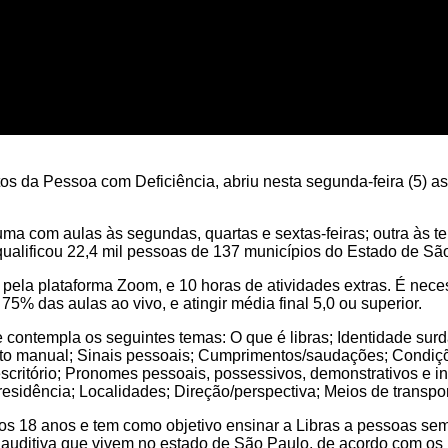
s da Pessoa com Deficiência, abriu nesta segunda-feira (5) as 
ma com aulas às segundas, quartas e sextas-feiras; outra às ter
qualificou 22,4 mil pessoas de 137 municípios do Estado de Sã
o pela plataforma Zoom, e 10 horas de atividades extras. É nece
 75% das aulas ao vivo, e atingir média final 5,0 ou superior.
contempla os seguintes temas: O que é libras; Identidade surd
beto manual; Sinais pessoais; Cumprimentos/saudações; Condiçõe
 escritório; Pronomes pessoais, possessivos, demonstrativos e i
esidência; Localidades; Direção/perspectiva; Meios de transpo
dos 18 anos e tem como objetivo ensinar a Libras a pessoas sem 
 auditiva que vivem no estado de São Paulo, de acordo com os