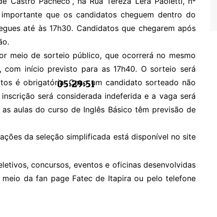
de Castro Pacheco”, na Rua Tereza Lera Paoletti, nº
. É importante que os candidatos cheguem dentro do
tregues até às 17h30. Candidatos que chegarem após
ção.
por meio de sorteio público, que ocorrerá no mesmo
 com início previsto para as 17h40. O sorteio será
atos é obrigatória. Caso um candidato sorteado não
05:29:51
inscrição será considerada indeferida e a vaga será
 as aulas do curso de Inglês Básico têm previsão de
ções da seleção simplificada está disponível no site
letivos, concursos, eventos e oficinas desenvolvidas
 meio da fan page Fatec de Itapira ou pelo telefone