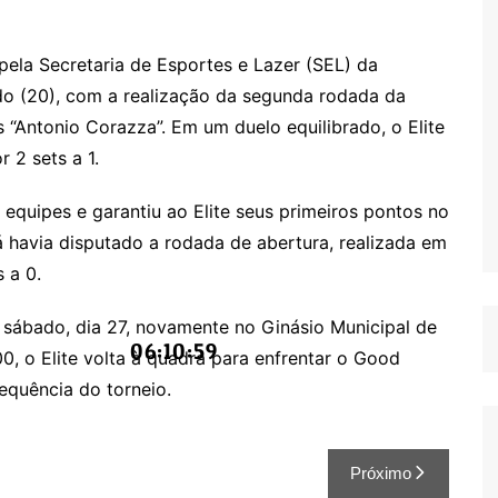
pela Secretaria de Esportes e Lazer (SEL) da
ado (20), com a realização da segunda rodada da
“Antonio Corazza”. Em um duelo equilibrado, o Elite
 2 sets a 1.
s equipes e garantiu ao Elite seus primeiros pontos no
á havia disputado a rodada de abertura, realizada em
 a 0.
 sábado, dia 27, novamente no Ginásio Municipal de
06:11:00
0, o Elite volta à quadra para enfrentar o Good
equência do torneio.
Próximo