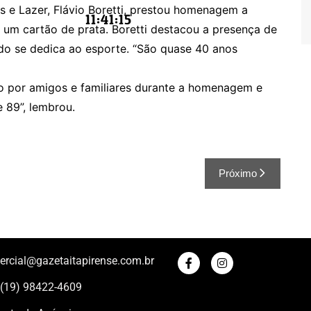
s e Lazer, Flávio Boretti, prestou homenagem a
11:41:16
um cartão de prata. Boretti destacou a presença de
o se dedica ao esporte. “São quase 40 anos
ado por amigos e familiares durante a homenagem e
 89”, lembrou.
Próximo
ercial@gazetaitapirense.com.br
 (19) 98422-4609