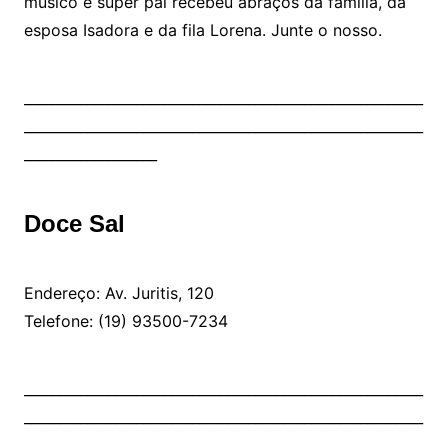
músico e super pai recebeu abraços da família, da
esposa Isadora e da fila Lorena. Junte o nosso.
_________________________________________________________
_________________________________________________________
___________________
Doce Sal
Endereço: Av. Juritis, 120
Telefone: (19) 93500-7234
_________________________________________________________
_________________________________________________________
___________________