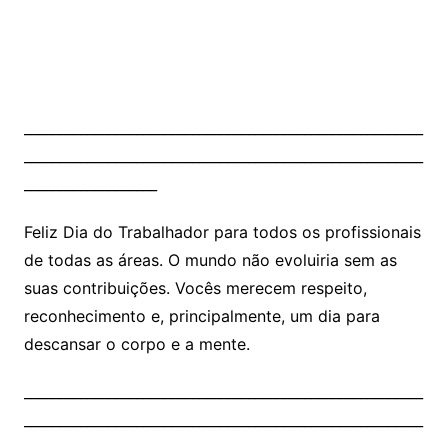
Feliz Dia do Trabalhador para todos os profissionais
de todas as áreas. O mundo não evoluiria sem as
suas contribuições. Vocês merecem respeito,
reconhecimento e, principalmente, um dia para
descansar o corpo e a mente.
_________________________________________________________
_________________________________________________________
___________________
Festaract
Sucesso no evento organizado pelo Interact,
Rotaract e Rotary. Música, barracas de comes e
bebes e agito. Seguem fotos da animação que