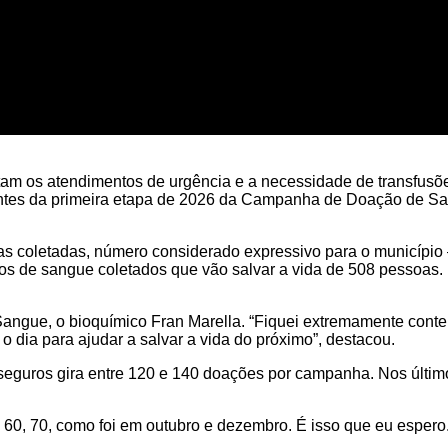
am os atendimentos de urgência e a necessidade de transfusõe
to antes da primeira etapa de 2026 da Campanha de Doação de San
s coletadas, número considerado expressivo para o município —
tros de sangue coletados que vão salvar a vida de 508 pessoa
angue, o bioquímico Fran Marella. “Fiquei extremamente conten
o dia para ajudar a salvar a vida do próximo”, destacou.
 seguros gira entre 120 e 140 doações por campanha. Nos últi
0, 70, como foi em outubro e dezembro. É isso que eu espero. T