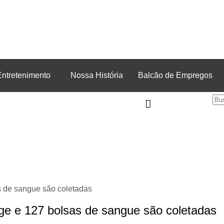
Entretenimento
Nossa História
Balcão de Empregos
as de sangue são coletadas
eage e 127 bolsas de sangue são coletadas